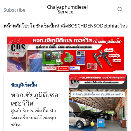
Chaiyaphumdiesel
Subscribe
Service
หน้าหลัก
โปรโมชั่น
เช็คปั๊ม
หัวฉีด
BOSCH
DENSO
Delphi
อะไหล่
ช
Previous
Next
ชัยภูมิเช็คปั๊ม
หจก.ชัยภูมิดีเซล
เซอร์วิส
ศูนย์บริการ เช็คปั๊ม-หัว
ฉีด เครื่องยนต์ดีเซลทุก
ชนิด